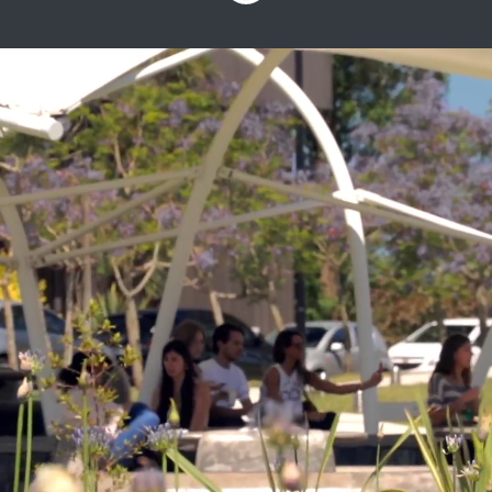
Conectando
talentos globales
Un campus con más de 500
empresas de más de 30 países donde
podes encontrar el trabajo de tus
sueños.
Desarrollá tu carrera en la comunidad
internacional de negocios #1 de
Uruguay.